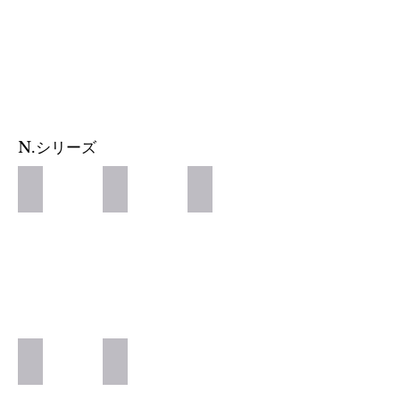
​N.シリーズ
SHEA SHAMPOO
SHEA TREATMENT
SHEA OIL
SHEA MILK
POLISH OIL
1,260
円